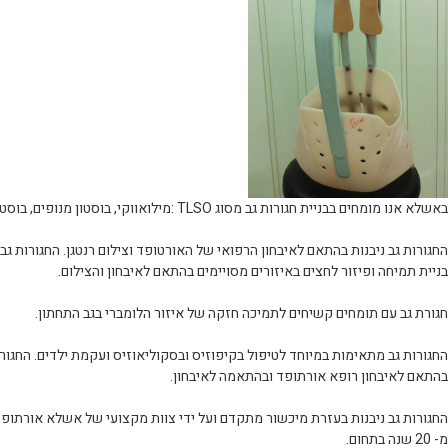
ת גב מסוג TLSO :מילואווקי, בוסטון מנופים, בוסטון.
ות בהתאם לאיבחון הרפואי של האורטופד וצילום רנטגן. החגורות גב ניבנות על ידי
זור לחצים באיזורים מסויימים בהתאם לאיבחון והצילום.
מחים קשיחים לתמיכה חזקה של איזור הלומברי בגב התחתון.
ימות במיוחד לטיפול בקיפוזיס ובסקוליאוזיס ועקמת ילדים. החגורות ניבנות
רופא אורתופד ובהתאמה לאיבחון.
נות בעזרת מיכשור מתקדם ועל ידי צוות מקצועי של אשלא אורתופדיה כבר למעלה