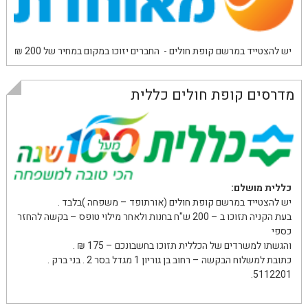
יש להצטייד במרשם קופת חולים - החברים יזוכו במקום במחיר של 200 ₪
מדרסים קופת חולים כללית
כללית מושלם:
יש להצטייד במרשם קופת חולים (אורתופד – משפחה )בלבד .
בעת הקניה תזוכו ב – 200 ש"ח בחנות ולאחר מילוי טופס – בקשה להחזר
כספי
והגשתו למשרדים של הכללית תזוכו בחשבונכם – 175 ₪ .
כתובת למשלוח הבקשה – רחוב בן גוריון 1 מגדל בסר 2 . בני ברק .
5112201.